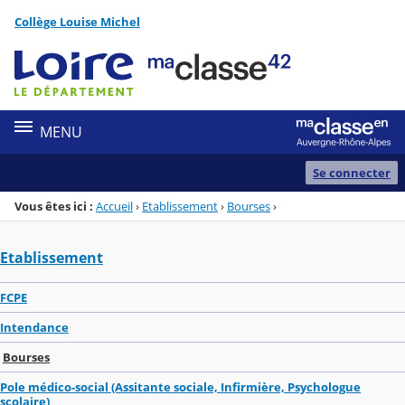
Panneau de gestion des cookies
Collège Louise Michel
Menu de la rubrique
Contenu
MENU
Se connecter
Vous êtes ici :
Accueil
›
Etablissement
›
Bourses
›
Etablissement
FCPE
Intendance
Bourses
Pole médico-social (Assitante sociale, Infirmière, Psychologue
scolaire)