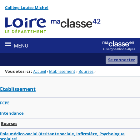
Panneau de gestion des cookies
Collège Louise Michel
Menu de la rubrique
Contenu
MENU
Se connecter
Vous êtes ici :
Accueil
›
Etablissement
›
Bourses
›
Etablissement
FCPE
Intendance
Bourses
Pole médico-social (Assitante sociale, Infirmière, Psychologue
scolaire)