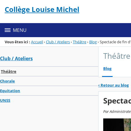
Panneau de gestion des cookies
Collège Louise Michel
Menu de la rubrique
Contenu
MENU
Vous êtes ici :
Accueil
›
Club / Ateliers
›
Théâtre
›
Blog
›
Spectacle de fin d
Théâtre
Club / Ateliers
Blog
Théâtre
Chorale
‹
Retour au blog
Equitation
Spectac
UNSS
Par Administrate