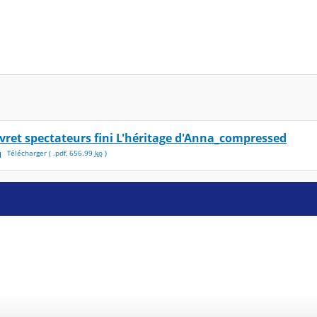
ivret spectateurs fini L'héritage d'Anna_compressed
Télécharger
( .
pdf
,
656.99
ko
)