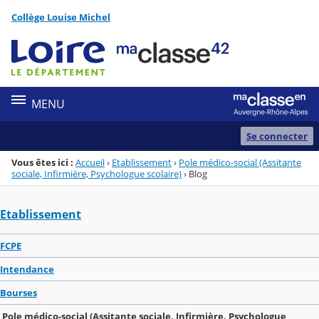
Panneau de gestion des cookies
Collège Louise Michel
Menu de la rubrique
Contenu
MENU
Se connecter
Vous êtes ici :
Accueil
›
Etablissement
›
Pole médico-social (Assitante
sociale, Infirmière, Psychologue scolaire)
›
Blog
Etablissement
FCPE
Intendance
Bourses
Pole médico-social (Assitante sociale, Infirmière, Psychologue