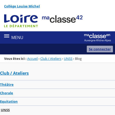
Panneau de gestion des cookies
Collège Louise Michel
Menu de la rubrique
Contenu
MENU
Se connecter
Vous êtes ici :
Accueil
›
Club / Ateliers
›
UNSS
›
Blog
Club / Ateliers
Théâtre
Chorale
Equitation
UNSS