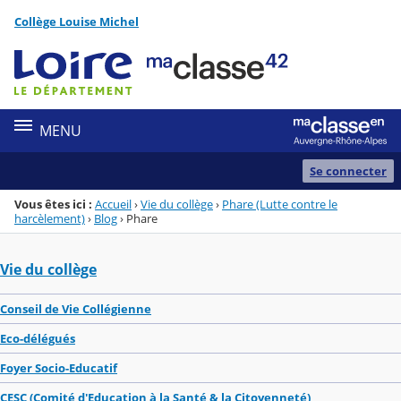
Panneau de gestion des cookies
Collège Louise Michel
Menu de la rubrique
Contenu
MENU
Se connecter
Vous êtes ici :
Accueil
›
Vie du collège
›
Phare (Lutte contre le
harcèlement)
›
Blog
›
Phare
Vie du collège
Conseil de Vie Collégienne
Eco-délégués
Foyer Socio-Educatif
CESC (Comité d'Education à la Santé & la Citoyenneté)