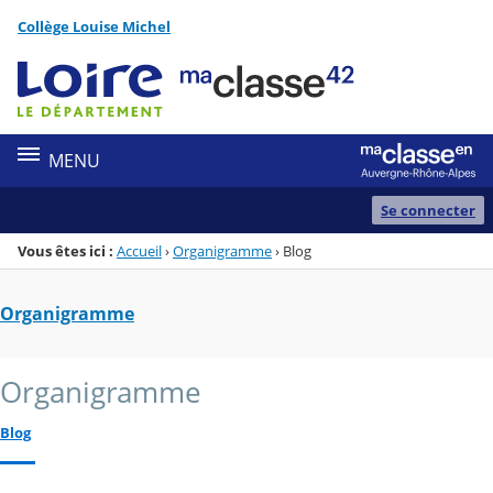
Panneau de gestion des cookies
Collège Louise Michel
Menu de la rubrique
Contenu
MENU
Se connecter
Vous êtes ici :
Accueil
›
Organigramme
›
Blog
Organigramme
Organigramme
Blog